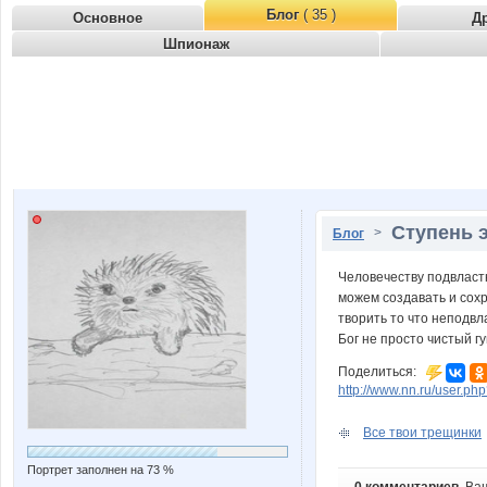
Блог
( 35 )
Основное
Д
Шпионаж
Ступень 
>
Блог
Человечеству подвласт
можем создавать и сох
творить то что неподвл
Бог не просто чистый г
Поделиться:
http://www.nn.ru/user.
Все твои трещинки
Портрет заполнен на 73 %