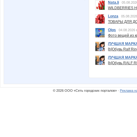
Nata.li
05.08.202
WILDBERRIES Н
Lonza
05.08.2026
ТОВАРЫ ДЛЯ ДО
Olgs
04.08.2026 
Фото вещей из ки
ЛУЧШАЯ МАРК
[b]Обувь Ralf Ri
ЛУЧШАЯ МАРК
[b]Обувь RALF RI
© 2026 ООО «Сеть городских порталов» ·
Реклама н