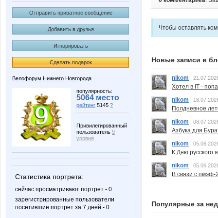
0 комментариев
. Ва
Отправить приватное сообщение
Чтобы оставлять ко
Добавить в друзья
Игнорировать
Новые записи в бл
Сделать подарок
nikom
21.07.202
Велофорум Нижнего Новгорода
Хотел в IT - поп
популярность:
5064 место
nikom
18.07.202
рейтинг
5145
?
Полдневное лет
nikom
08.07.202
Привилегированный
Азбука для Бура
пользователь
9
уровня
nikom
05.06.202
К Дню русского 
nikom
05.06.202
В связи с пмэф-
Статистика портрета:
сейчас просматривают портрет - 0
зарегистрированные пользователи
Популярные за не
посетившие портрет за 7 дней - 0